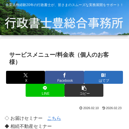
企業法務経験20年の行政書士が、皆さまのスムーズな実務展開をサポート！
サービスメニュー/料金表（個人のお客
様）
X
Facebook
はてブ
LINE
コピー
2026.02.10
2026.02.23
◇ お届けセミナー
こちら
◆ 相続不動産セミナー