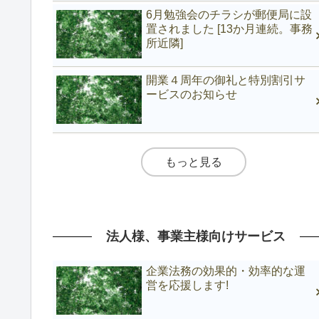
6月勉強会のチラシが郵便局に設
置されました [13か月連続。事務
所近隣]
開業４周年の御礼と特別割引サ
ービスのお知らせ
もっと見る
法人様、事業主様向けサービス
企業法務の効果的・効率的な運
営を応援します!