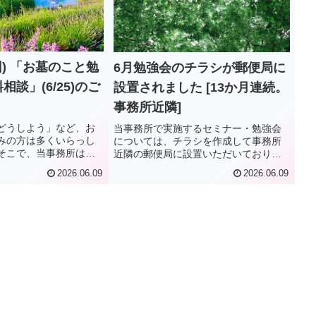
回) 「お墓のこと勉
6月勉強会のチラシが郵便局に
談」(6/25)のご
設置されました [13か月連続。
事務所近隣]
どうしよう」など、お
当事務所で実施するセミナー・勉強会
みの方は多くいらっし
については、チラシを作成して事務所
そこで、当事務所はそ
近隣の郵便局に設置いただいておりま
を対象に無料の勉強会
す。それは2025年6月から本年6月にか
2026.06.09
2026.06.09
す。また、２組限定で
けて連続13か月にわたります（期間中
けしています。ご興味
に設置のない時期もあります）。チラ
ひご参加いただけます
シを設置していただくためには...