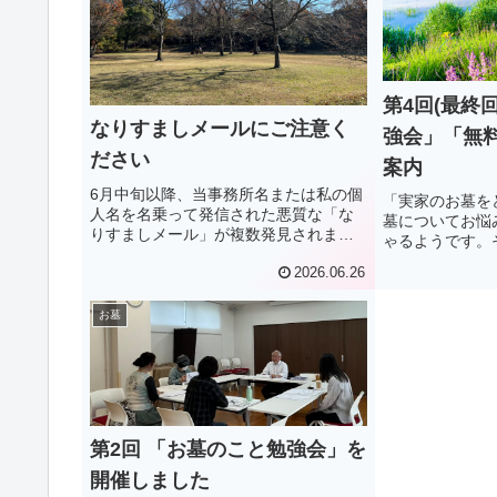
第4回(最終
なりすましメールにご注意く
強会」「無料相
ださい
案内
6月中旬以降、当事務所名または私の個
「実家のお墓を
人名を名乗って発信された悪質な「な
墓についてお悩
りすましメール」が複数発見されまし
ゃるようです。
た。これまでのところ、お客様、お取
のような皆さま
2026.06.26
引先様が同じメールを受信したことは
を実施していま
確認されておりませんが、万一受信す
無料相談もお受
ることがあれば一切無視して削除願い...
お墓
のある方は、ぜ
と...
第2回 「お墓のこと勉強会」を
開催しました